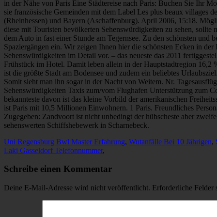
Uni Regensburg Bwl Master Erfahrung
,
Wutanfälle Bei 10 Jährigen
,
Laki Gasseldorf Telefonnummer
,
Schreibe einen Kommentar
Deine E-Mail-Adresse wird nicht veröffentlicht.
Erforderliche Felder 