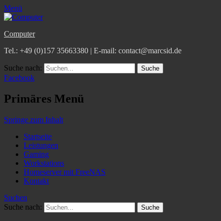
Menü
Computer
Tel.: +49 (0)157 35663380 | E-mail: contact@marcsid.de
Suche nach:
Facebook
Primäres Menü
Springe zum Inhalt
Startseite
Leistungen
Gaming
Workstations
Homeserver mit FreeNAS
Kontakt
Suchen
Suche nach: