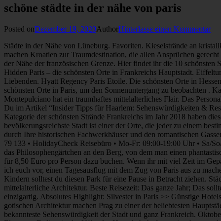
schöne städte in der nähe von paris
Posted on
Dezember 19, 2020
Author
Hinterlasse einen Kommentar
Städte in der Nähe von Lüneburg. Favoriten. Kieselstrände an kristallklarem Wasser, das mit der Blauen Fahne ausgezeichnet ist, imposante Architektur und Bauten und eine unvergleichliche Naturlandschaft machen Kroatien zur Traumdestination, die allen Ansprüchen gerecht wird. 11. 1.239 Bewertungen. Die erste Stadt, die ich dir vorstelle, ist die mondäne Kur- und Bäderstadt Baden-Baden im Schwarzwald, in der Nähe der französischen Grenze. Hier findet ihr die 10 schönsten Strände Deutschlands. Für viele gehört die Besichtigung von Versailles zum absoluten Pflichtprogramm eines Paris-Besuchs. Jahrhundert. Hidden Paris – die schönsten Orte in Frankreichs Hauptstadt. Eiffelturm, L´Arc de Triomphe und der Louvre – typische Sehenswürdigkeiten der französischen Hauptstadt und Heimat der Liebe und der Liebenden. Hyatt Regency Paris Etoile. Die schönsten Orte in Hessen: Rhein-Main-Region. Schönes Hotel in der Nähe von Paris. Die 5 schönsten Orte in Paris, um den Sonnenuntergang zu beobachten Die 5 schönsten Orte in Paris, um den Sonnenuntergang zu beobachten . Karte der Lüneburger Heide mit Urlaubsorten . Urlaub in Deutschland – die schönsten Städte in Süddeutschland: Nürnberg. Das schöne Montepulciano hat ein traumhaftes mittelalterliches Flair. Das Personal im Hotel ist sehr freundlich und hilfsbereit. Meine Insider Tipps für Haarlem mit den schönsten Sehenswürdigkeiten & Restaurants findest Du im Artikel “Insider Tipps für Haarlem: Sehenswürdigkeiten & Restaurants“. Montepulciano liegt in der Provinz Siena und ist eine der schönsten Städte der Region, gelegen auf einer Bergspitze. In der Kategorie der schönsten Strände Frankreichs im Jahr 2018 haben diese 10 Strände das Rennen gemacht. Das älteste Schloss ist das Château de Thil aus dem Jahr 850 n. Chr. Frankreichs Hauptstadt und bevölkerungsreichste Stadt ist einer der Orte, die jeder zu einem bestimmten Zeitpunkt in seinem Leben besuchen sollte. Sauber, ordentlich. Beitrag Dienstag 25. Budget-Hotel. Die Städte im Elsass überzeugen durch Ihre historischen Fachwerkhäuser und den romantischen Gassen. Die Zimmer sind klein.... Reisebüro • Öffnungszeiten Reisebüro • Mo-Fr: 09:00-19:00 Uhr • Sa/So/Feiertage: 09:00-15:00 Uhr 089 143 79 133 • HolidayCheck Reisebüro • Mo-Fr: 09:00-19:00 Uhr • Sa/So/Feiertage: 09:00-15:00 Uhr . Genießen Sie die historischen Dörfer mit ihrem unvergleichlichem Charme. Hoch über der Stadt schmiegt sich das Philosophengärtchen an den Berg, von dem man einen phantastischen Blick auf Heidelberg und das Schloss hat. Ein Highlight ist der alte Königspalast. Hyperion München. Das Frühstücksbuffet könnt ihr für 8,50 Euro pro Person dazu buchen. Wenn ihr mit viel Zeit im Gepäck nach Paris reist und die bekanntesten Sehenswürdigkeiten der Stadt und das Schloss von Versailles bereits besichtigt habt, dann schlage ich euch vor, einen Tagesausflug mit dem Zug von Paris aus zu machen. Der Jardin du Luxembourg wurde 1611 von Maria dei Medici in Auftrag gegeben. Top 10 der schönsten Strände Frankreichs. Auch mit Kindern solltest du diesen Park für eine Pause in Betracht ziehen. Städte wie Konstanz, Friedrichshafen, Meersburg oder Bregenz bieten ihren Besuchern einzigartige Museen, spannende Events und mittelalterliche Architektur. Beste Reisezeit: Das ganze Jahr; Das solltet ihr in Paris sehen: Die besten Paris Sehenswürdigkeiten. Wie lässt sich eine Inmitten der exotis