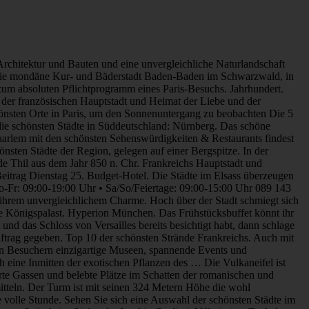
n der „Travellers’ Choice of the Year“ teilzunehmen und die schönsten Orte der Welt zu nennen. 10. Viele suchen für ihren Urlaub auch die Nähe zu Lüneburg. Die idyllischen Dörfer, Städte und Kurorte haben alle ihren ganz eigenen Charme. Schönste Strände. Paris, die Stadt der Liebe, hat viele romantische Sachen zu bieten. Dafür gibt es mehrere gute Gründe! Karte der Sehenswürdigkeiten in Paris. Wir geben Ihnen auch viele Ratschläge und Fotos. Das Schloss von Versailles ist wohl fast jedem ein Begriff und dass es sich ganz in der Nähe der französischen Hauptstadt Paris befindet, ist für die meisten auch keine Neuigkeit. Städte im Elsass – Die schönsten Orte. Das Hotel hat eine perfekte Lage, nur wenige Gehminuten vom Eiffelturm entfernt. Urlaub am Bodensee: Die schönsten Städte. Von. Hotel bewerten. Der Großteil der Strände befindet sich an der Südwestküste Korfus. ” “ Sehr schönes und gepflegtes Hotel in toller Lage. Wo kann man schöne Strände finden, die mit dem Auto von Paris aus relativ schnell zu erreichen sind? 0. Wilde Strände und Strände für Familien, Frischverliebte und Abenteurer. Schau dir diese Unterkunft in Paris an Schönes Studio in der Nähe von U-Bahn Station Pont Neuf (ref 14541), €1270, Paris Highlights: ... Wien Sehenswürdigkeiten 2020: Die 14 schönsten der Hauptstadt 11. Der Höhenwanderweg führt vom anderen Neckarufer entlang alter Steinmauern und Weinreben den Hang hinauf. Konstanz: Kultur, Genuss & Wellness. Brandenburg hat viele schöne Ecken zu bieten, aber der zur Gemeinde Schwielowsee gehörende Ort Caputh beeindruckt trotz seiner dörflichen Idylle mit einer außergewöhnlichen Vielseitigkeit. Hier ist eine Auswahl der schönsten Städte Frankreichs umgeben von atemberaubenden und beeindruckenden Sehenswürdigkeiten. Die größten Agglomerationen sind nach Angaben des Nationalen Instituts für Statistik und Wirtschaftsforschung (INSEE) (Stand 1. Es sind Städte der Kultur und der Geschichte. Seid ihr der gleichen Meinung? Februar 2013. Besonders positiv haben wir die absolut einladende Hotellobby empfunden, in der man tagsüber und abends zusammensitzen und entspannen kann. Ein Bild vom Eiffelturm darf bei keinem Besuch der Stadt Paris fehlen. Campingplätze in der Nähe von Paris Eine Städtereise nach Paris: Buchen Sie Ihr Mobilheim oder Bungalowzelt hier!. VIP Newsletter . Rund um Lüneburg gibt es zahlreiche schöne Orte und Städte. Mit diesem Ziel zeichnet sie französische Gemeinden mit dem Label Les plus beaux villages de France aus. Die Rhein-Main-Region erstreckt sich sogar über die Grenzen Hessens hinweg in die Bundesländer Rheinland-Pfalz (Rheinhessen) und Bayern (Aschaffenburg). April 2006, 15:18. Möglicherweise sind Reisen nur für bestimmte Zwecke erlaubt und insbesondere touristische Reisen sind unter Umständen nicht gestattet. Um diese mit Touristen bevölkerten Sehenswürdigkeiten zu sehen, sollte man viel Zeit und Geduld mitbringen. Volkmar Beiträge: 114 Registriert: Dienstag 13. Durch die Nähe zu München bist du mit dem Zug oder dem Auto in fast einer Stunde am Tegernsee. Zu den schönsten und beliebtesten zählt der Glyfada-Strand.Der kilometerlange Sandstrand ist von dicht bewachsenen Hügeln einge