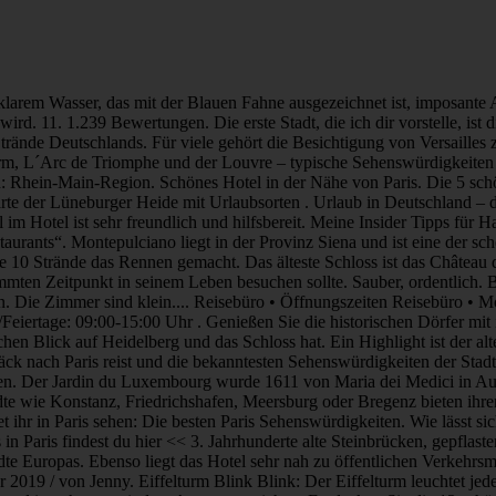
chen Pflanzen des … Die Vulkaneifel ist einzigartig. Absolutes Highlight: Silvester in Paris >> Günstige Hotels in Paris findest du hier << 3. Jahrhunderte alte Steinbrücken, gepflasterte Gassen und belebte Plätze im Schatten der romanischen und gotischen Architektur machen Prag zu einer der beliebtesten Hauptstädte Europas. Ebenso liegt das Hotel sehr nah zu öffentlichen Verkehrsmitteln. Der Turm ist mit seinen 324 Metern Höhe die wohl bekannteste Sehenswürdigkeit der Stadt und ganz Frankreich. Oktober 2019 / von Jenny. Eiffelturm Blink Blink: Der Eiffelturm leuchtet jede volle Stunde. Sehen Sie sich eine Auswahl der schönsten Städte im Elsass an. Es liegt in der Nähe des Hauptbahnhofs, somit sehr zentral, und ist sehr gut mit dem Auto zu erreichen. Entdecken Sie die 12 schönsten Strände im Süden der Insel in Cagliari, Villasimius, Teulada, Chia, Costa Rei und Pula. 24 May, 2013-Erschienen in der Kategorie Paris Reisetipps. Doch auch jenseits des Neckars warten schöne Orte, zum Beispiel entlang des Philosophenwegs. “ Ich empfehle es jedem weiter der die schöne Stadt besuchen möchte! Frankreich zählt mehr als 40.000 Schlösser und Burgen aus dem 9. bis 21. Die schönsten Orte und Städte in der Eifel. Diese Liste der schönsten Schlösser Frankreichs mag angesichts der langen Geschichte des Landes etwas kurz erscheinen. Ausflugsziele in Brandenburg: Schöne Städte, Dörfer und sehenswerte Orte in der Nähe von Berlin und im Land Brandenburg, die einen Besuch wert sind. Am schönsten ist Paris natürlich bei Sonnenuntergang. Von dort aus könnt ihr Ulm perfekt zu Fuß entdecken, denn hier liegt einfach alles in kürzester Entfernung. 0 x Nach oben. 26339 . Caputh, Brandenburg . Ani (Stepin) - 20. Distanzen in Kilometern, Meilen und Seemeilen. 11.12.2020 Top 10 Mönchengladbach Sehenswürdigkeiten: Hier finden Sie 11.379 Bewertungen und Fotos von Reisenden über 35 Sehenswürdigkeiten, Touren und Ausflüge - alle Mönchengladbach Aktivitäten auf einen Blick. Paris ist ein Traum und für mich aktuell die weltweit schönste Stadt und wir waren im Winter hier. Die malerische Natur, die tiefblauen Maare, die klare Luft und die Eifler Gastfreundschaft machen Ihren Aufenthalt im GesundLand zu einem besonderen Erlebnis. Zu den wichtigsten Städten der Rhein-Main-Region in Hessen gehören, Frankfurt, Wiesbaden, Darmstadt, Offenbach, Bad Homburg, Gießen, Limburg und Fulda – also ein sehr großes … Mai 2003, 10:42 Wohnort: Ingolstadt. Neben ikonischen Sehenswürdigkeiten beherbergt Paris auch einige der besten Museen der Welt, darunter das Louvre Museum und Musee d’Orsay. Südlich der Seine, ganz in der Nähe des Panthéon kannst du hier gemütlich durch den Park mit den vielen Skulpturen streifen oder an dem kleinen Teich die Sonne genießen. Perfekt, um euren Städtetrip zu planen! JETZT in unseren Newsletter eintragen und garantiert nichts mehr verpassen! Agglomerationen nach Einwohnerzahl. Menü. Auf der folgenden Paris Karte seht ihr, wo sich die wichtigsten Sehenswürdigkeiten befinden. Europas schönste Städte bestechen durch wunderschöne Architektur, ... bekommt der Dauerbrenner Paris von Europas „Goldener Stadt“ Prag ziemlich Konkurrenz. Die Vereinigung wurde 1982 von Charles Ceyrac, dem damaligen Bürgermeister von Collonges-la-Rouge in der Corrèze ins Leben gerufen, um den Tourismus in kleinen ländlichen Kommunen mit reichem historischen Erbe zu fördern. Jedes Jahr bittet Tripadvisor seine Millionen von Besuchern, a